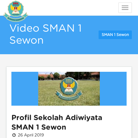
Toggle
naviga
Video SMAN 1
SMAN 1 Sewon
Sewon
Profil Sekolah Adiwiyata
SMAN 1 Sewon
26 April 2019