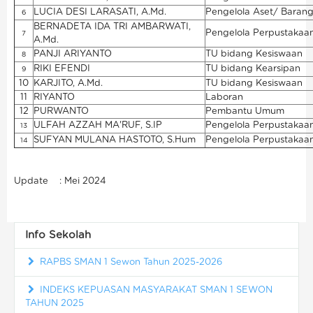
LUCIA DESI LARASATI, A.Md.
Pengelola Aset/ Barang
6
BERNADETA IDA TRI AMBARWATI,
Pengelola Perpustakaa
7
A.Md.
PANJI ARIYANTO
TU bidang Kesiswaan
8
RIKI EFENDI
TU bidang Kearsipan
9
10
KARJITO, A.Md.
TU bidang Kesiswaan
11
RIYANTO
Laboran
12
PURWANTO
Pembantu Umum
ULFAH AZZAH MA'RUF, S.IP
Pengelola Perpustakaa
13
SUFYAN MULANA HASTOTO, S.Hum
Pengelola Perpustakaa
14
Update : Mei 2024
Info Sekolah
RAPBS SMAN 1 Sewon Tahun 2025-2026
INDEKS KEPUASAN MASYARAKAT SMAN 1 SEWON
TAHUN 2025