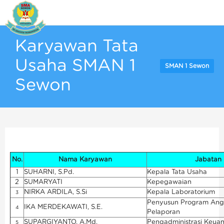
Karyawan Tata
Usaha SMAN 1
SMAN 1 Sewon
Sewon
No.
Nama Karyawan
Jabatan
1
SUHARNI, S.Pd.
Kepala Tata Usaha
2
SUMARYATI
Kepegawaian
NIRKA ARDILA, S.Si
Kepala Laboratorium
3
Penyusun Program Ang
IKA MERDEKAWATI, S.E.
4
Pelaporan
SUPARGIYANTO, A.Md.
Pengadministrasi Keua
5