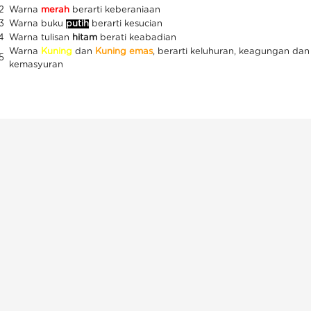
2
Warna
merah
berarti keberaniaan
3
Warna buku
putih
berarti kesucian
4
Warna tulisan
hitam
berati keabadian
Warna
Kuning
dan
Kuning emas
, berarti keluhuran, keagungan dan
5
kemasyuran