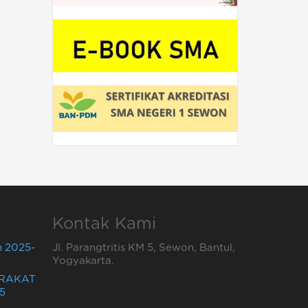
Kontak Kami
 2025-
Jl. Parangtritis KM 5, Sewon, Bantul,
Yogyakarta.
ARAKAT
5