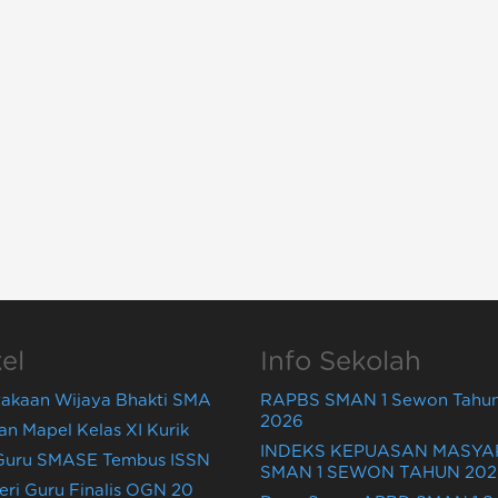
el
Info Sekolah
takaan Wijaya Bhakti SMA
RAPBS SMAN 1 Sewon Tahun
2026
an Mapel Kelas XI Kurik
INDEKS KEPUASAN MASY
 Guru SMASE Tembus ISSN
SMAN 1 SEWON TAHUN 202
eri Guru Finalis OGN 20