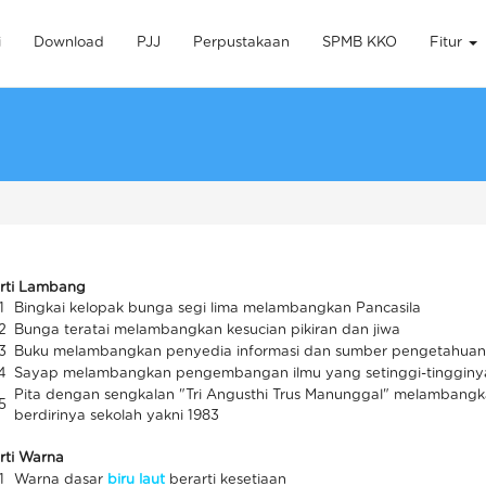
i
Download
PJJ
Perpustakaan
SPMB KKO
Fitur
rti Lambang
1
Bingkai kelopak bunga segi lima melambangkan Pancasila
2
Bunga teratai melambangkan kesucian pikiran dan jiwa
3
Buku melambangkan penyedia informasi dan sumber pengetahuan
4
Sayap melambangkan pengembangan ilmu yang setinggi-tingginy
Pita dengan sengkalan "Tri Angusthi Trus Manunggal" melambangk
5
berdirinya sekolah yakni 1983
rti Warna
1
Warna dasar
biru laut
berarti kesetiaan