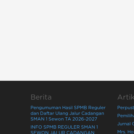
Berita
Artik
Pengumuman Hasil SPMB Reguler
Perpus
dan Daftar Ulang Jalur Cadangan
Pemilih
SMAN 1 Sewon TA 2026-2027
Jurnal
INFO SPMB REGULER SMAN 1
Mrs. Ho
SEWON JALUR CADANGAN